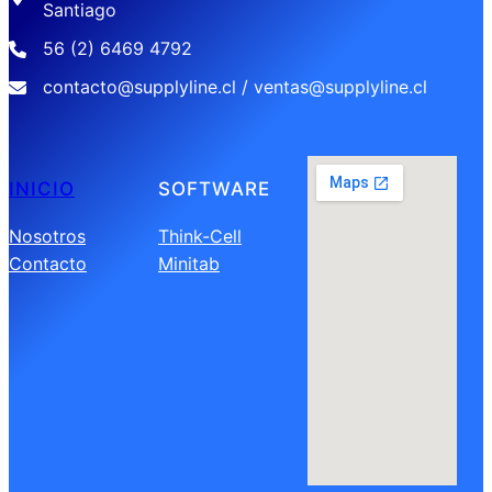
Santiago
56 (2) 6469 4792
contacto@supplyline.cl / ventas@supplyline.cl
INICIO
SOFTWARE
Nosotros
Think-Cell
Contacto
Minitab